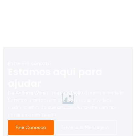
Entre em contato
Estamos aqui para
ajudar
Na Agência Wenas, sua satisfação é nossa prioridade.
Estamos prontos para esclarecer suas dúvidas e
auxiliá-lo em tudo que precisar. Aproveite para nos
enviar uma mensagem.
Fale Conosco
Envie uma Mensagem